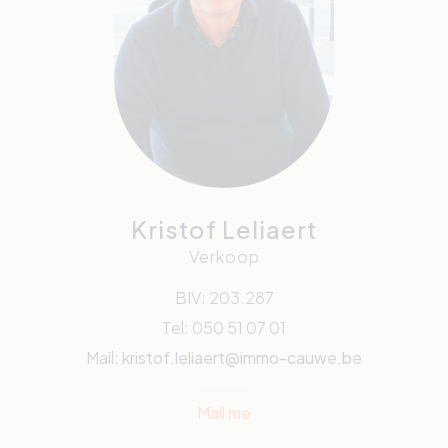
Kristof Leliaert
Verkoop
BIV: 203.287
Tel: 050 51 07 01
Mail:
kristof.leliaert@immo-cauwe.be
Mail me