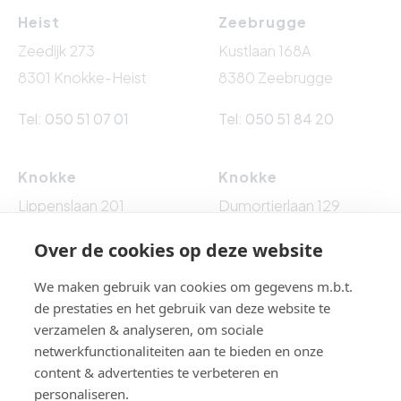
Heist
Zeebrugge
Zeedijk 273
Kustlaan 168A
8301 Knokke-Heist
8380 Zeebrugge
Tel: 050 51 07 01
Tel: 050 51 84 20
Knokke
Knokke
Lippenslaan 201
Dumortierlaan 129
8300 Knokke-Heist
8300 Knokke-Heist
Over de cookies op deze website
Tel: 050 62 76 10
Tel: 050 60 54 86
We maken gebruik van cookies om gegevens m.b.t.
de prestaties en het gebruik van deze website te
verzamelen & analyseren, om sociale
netwerkfunctionaliteiten aan te bieden en onze
BTW BE 0861.524.009 - BA EN BORGSTELLING : NV AXA
content & advertenties te verbeteren en
BELGIUM (polisnr. 730.390.160) - Toezichthoudende
personaliseren.