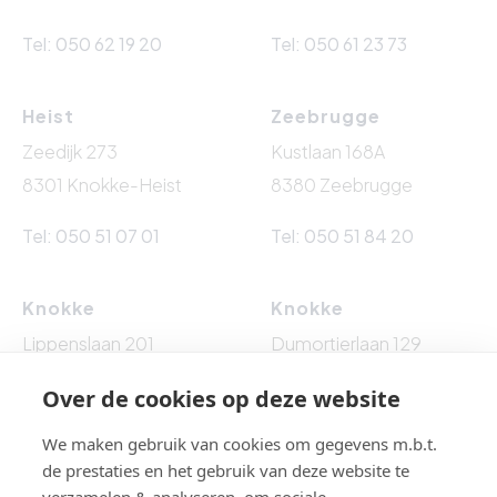
Tel: 050 62 19 20
Tel: 050 61 23 73
Heist
Zeebrugge
Zeedijk 273
Kustlaan 168A
8301 Knokke-Heist
8380 Zeebrugge
Tel: 050 51 07 01
Tel: 050 51 84 20
Knokke
Knokke
Lippenslaan 201
Dumortierlaan 129
8300 Knokke-Heist
8300 Knokke-Heist
Over de cookies op deze website
Tel: 050 62 76 10
Tel: 050 60 54 86
We maken gebruik van cookies om gegevens m.b.t.
de prestaties en het gebruik van deze website te