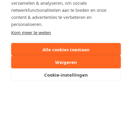
verzamelen & analyseren, om sociale
netwerkfunctionaliteiten aan te bieden en onze
Bouwjaar
2025
content & advertenties te verbeteren en
EPC ref.
nieuwbouw
personaliseren.
Kom meer te weten
Deel dit pand:
Alle cookies toestaan
Uw contactpersoon
Weigeren
Cookie-instellingen
Kristof Leliaert
+32 50510701
Stuur een mailtje
Reserveer een bezoek