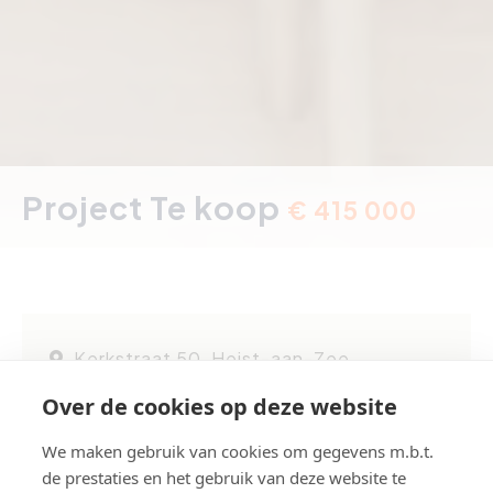
Project Te koop
€ 415 000
Kerkstraat 50, Heist-aan-Zee
Over de cookies op deze website
Referentie
P200
Aantal slaapkamer(s)
3
We maken gebruik van cookies om gegevens m.b.t.
de prestaties en het gebruik van deze website te
Aantal badkamer(s)
1